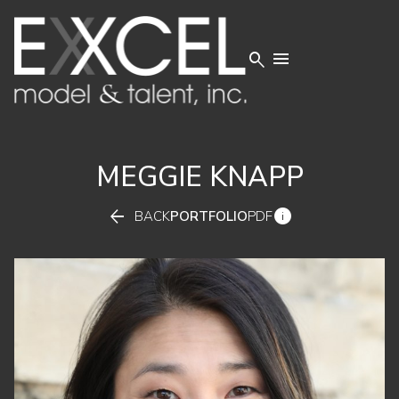


MEGGIE
KNAPP


BACK
PORTFOLIO
PDF