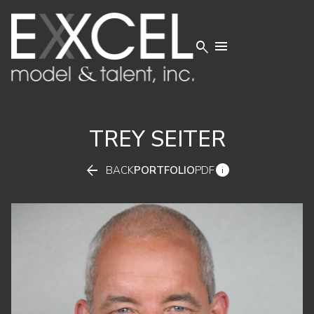


TREY
SEITER


BACK
PORTFOLIO
PDF